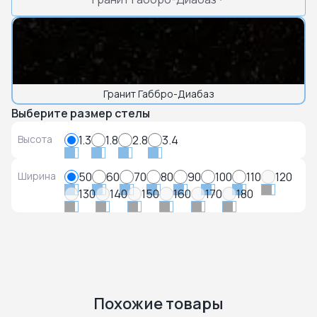
Гранит Габбро-Диабаз
Выберите размер стелы
Высота
1.3
1.8
2.8
3.4
Ширина
50
60
70
80
90
100
110
120
130
140
150
160
170
180
Похожие товары