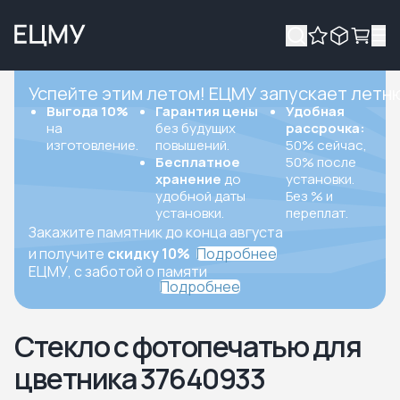
Успейте этим летом! ЕЦМУ запускает летн
Выгода 10%
Гарантия цены
Удобная
на
без будущих
рассрочка:
изготовление.
повышений.
50% сейчас,
Бесплатное
50% после
хранение
до
установки.
удобной даты
Без % и
установки.
переплат.
Закажите памятник до конца августа
и получите
скидку 10%
Подробнее
ЕЦМУ, с заботой о памяти
Подробнее
Стекло с фотопечатью для
цветника 37640933