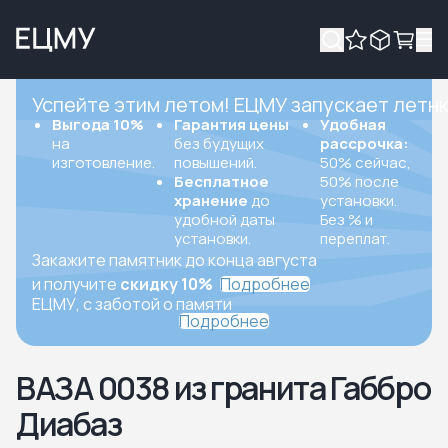
Успейте этим летом! ЕЦМУ запускает летн
Выгода 10%
Гарантия цены
Удобная
на
без будущих
рассрочка:
изготовление.
повышений.
50% сейчас,
Бесплатное
50% после
хранение
до
установки.
удобной даты
Без % и
установки.
переплат.
Закажите памятник до конца августа
и получите
скидку 10%
Подробнее
ЕЦМУ, с заботой о памяти
Подробнее
ВАЗА 0038 из гранита Габбро
Диабаз