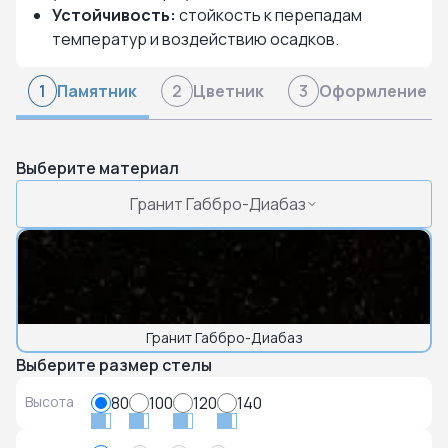
Устойчивость:
стойкость к перепадам
температур и воздействию осадков.
Памятник
Цветник
Оформление
1
2
3
Выберите материал
Гранит Габбро-Диабаз
Гранит Габбро-Диабаз
Выберите размер стелы
Высота
80
100
120
140