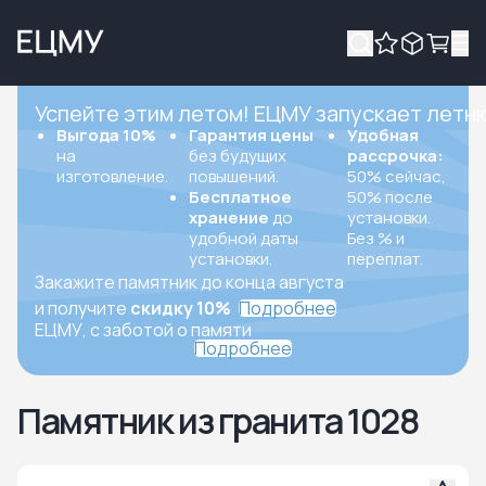
Успейте этим летом! ЕЦМУ запускает летн
Выгода 10%
Гарантия цены
Удобная
на
без будущих
рассрочка:
изготовление.
повышений.
50% сейчас,
Бесплатное
50% после
хранение
до
установки.
удобной даты
Без % и
установки.
переплат.
Закажите памятник до конца августа
и получите
скидку 10%
Подробнее
ЕЦМУ, с заботой о памяти
Подробнее
Памятник из гранита 1028