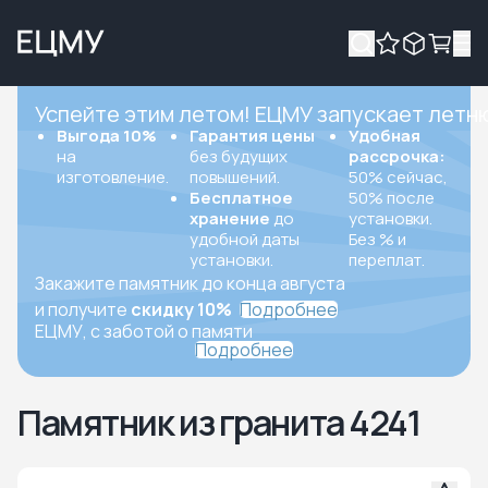
Успейте этим летом! ЕЦМУ запускает летн
Выгода 10%
Гарантия цены
Удобная
на
без будущих
рассрочка:
изготовление.
повышений.
50% сейчас,
Бесплатное
50% после
хранение
до
установки.
удобной даты
Без % и
установки.
переплат.
Закажите памятник до конца августа
и получите
скидку 10%
Подробнее
ЕЦМУ, с заботой о памяти
Подробнее
Памятник из гранита 4241