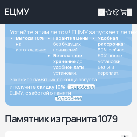
Успейте этим летом! ЕЦМУ запускает летн
Выгода 10%
Гарантия цены
Удобная
на
без будущих
рассрочка:
изготовление.
повышений.
50% сейчас,
Бесплатное
50% после
хранение
до
установки.
удобной даты
Без % и
установки.
переплат.
Закажите памятник до конца августа
и получите
скидку 10%
Подробнее
ЕЦМУ, с заботой о памяти
Подробнее
Памятник из гранита 1079