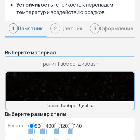
Устойчивость:
стойкость к перепадам
температур и воздействию осадков.
Памятник
Цветник
Оформление
1
2
3
Выберите материал
Гранит Габбро-Диабаз
Гранит Габбро-Диабаз
Выберите размер стелы
Высота
80
100
120
140