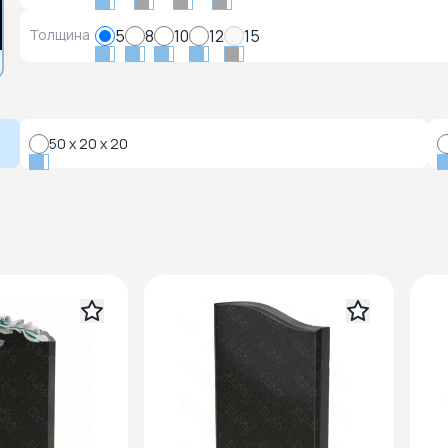
Толщина
5
8
10
12
15
50 x 20 x 20