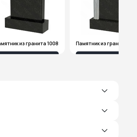
мятник из гранита 1008
Памятник из гранита Я1
18 032 ₽
51 578 ₽