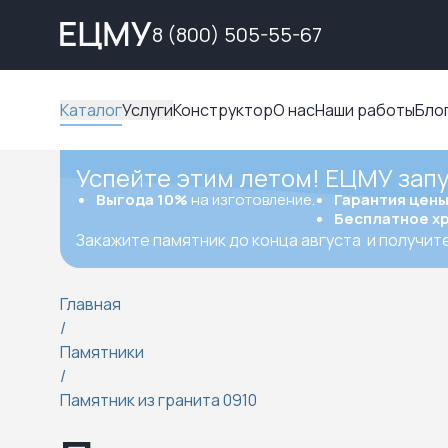
8 (800) 505-55-67
Каталог
Услуги
Конструктор
О нас
Наши работы
Бло
Успейте этим летом! ЕЦМУ зап
Выгода 10%
на изготовление.
Гарантия цен
Бесплатное х
Закажите памятник до конца августа
и получит
Главная
/
Памятники
/
Памятник из гранита 0910