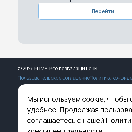
Перейти
© 2026 ЕЦМУ. Все права защищены.
Пользовательское соглашение
Политика конфид
Каталог
Конструктор
Пункты выдачи
Ко
Мы используем cookie, чтобы 
Услуги
О нас
Доставка
МО,
удобнее. Продолжая пользова
8 
Блог
Оплата
соглашаетесь с нашей Полити
Помощь
Установка
inf
Контакты
Гид по кладбищам
конфиденциальности