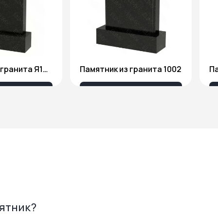
Памятник из гранита Я1806
Памятник из гранита 1002
Па
175 ₽
18 676 ₽
мятник?