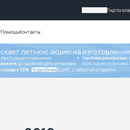
Щёлково
Гид по кл
г
Помощь
Контакты
ускает летнюю акцию на изготовление
ы
без будущих повышений.
Удобная рассрочка:
ранение
до удобной даты установки.
50% после установки. 
е
скидку 10%
Подробнее
ЕЦМУ, с заботой о памяти