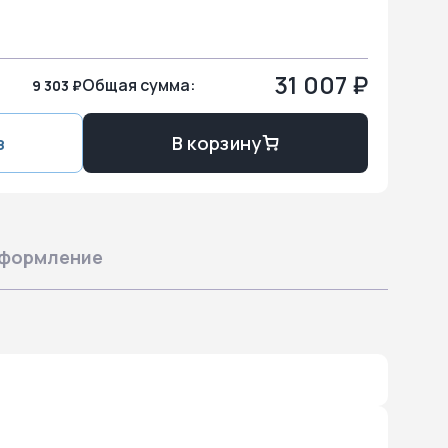
31 007 ₽
Общая сумма:
9 303 ₽
з
В корзину
формление