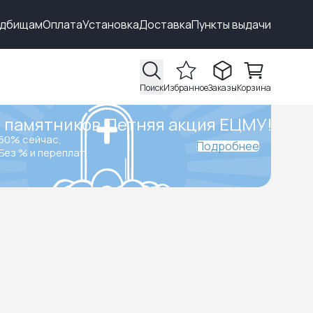
адбищам
Оплата
Установка
Доставка
Пункты выдачи
Поиск
Избранное
Заказы
Корзина
 памятников.
Летняя акция ЕЦМУ!
50% сейчас,
Подробнее
Без % и переплат.