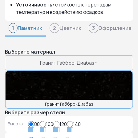
Устойчивость:
стойкость к перепадам
температур и воздействию осадков.
Памятник
Цветник
Оформление
1
2
3
Выберите материал
Гранит Габбро-Диабаз
Гранит Габбро-Диабаз
Выберите размер стелы
Высота
80
100
120
140