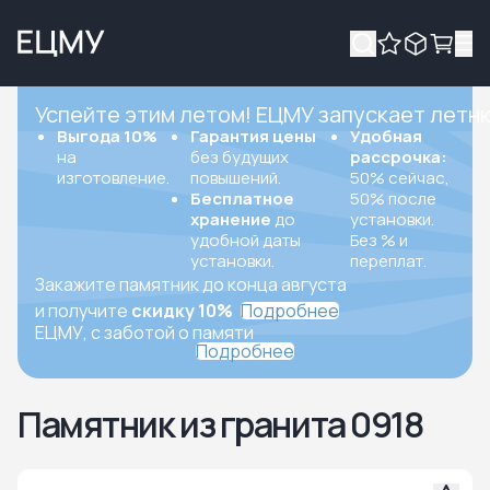
Успейте этим летом! ЕЦМУ запускает летн
Выгода 10%
Гарантия цены
Удобная
на
без будущих
рассрочка:
изготовление.
повышений.
50% сейчас,
Бесплатное
50% после
хранение
до
установки.
удобной даты
Без % и
установки.
переплат.
Закажите памятник до конца августа
и получите
скидку 10%
Подробнее
ЕЦМУ, с заботой о памяти
Подробнее
Памятник из гранита 0918