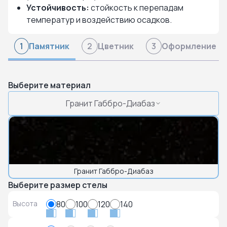
Устойчивость:
стойкость к перепадам
температур и воздействию осадков.
Памятник
Цветник
Оформление
1
2
3
Выберите материал
Гранит Габбро-Диабаз
Гранит Габбро-Диабаз
Выберите размер стелы
Высота
80
100
120
140