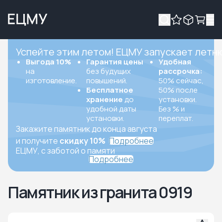
Успейте этим летом! ЕЦМУ запускает летн
Выгода 10%
Гарантия цены
Удобная
на
без будущих
рассрочка:
изготовление.
повышений.
50% сейчас,
Бесплатное
50% после
хранение
до
установки.
удобной даты
Без % и
установки.
переплат.
Закажите памятник до конца августа
и получите
скидку 10%
Подробнее
ЕЦМУ, с заботой о памяти
Подробнее
Памятник из гранита 0919