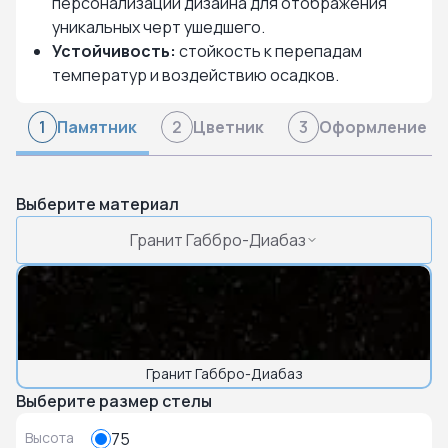
персонализации дизайна для отображения
уникальных черт ушедшего.
Устойчивость:
стойкость к перепадам
температур и воздействию осадков.
Памятник
Цветник
Оформление
1
2
3
Выберите материал
Гранит Габбро-Диабаз
Гранит Габбро-Диабаз
Выберите размер стелы
Высота
75