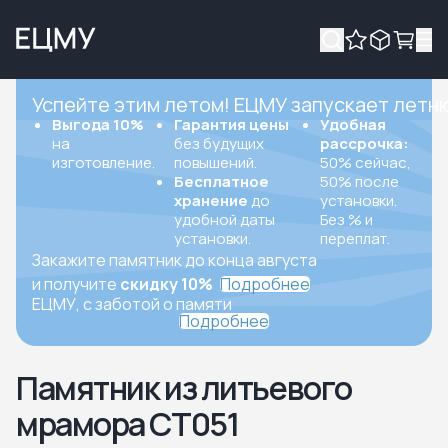
Успейте этим летом! ЕЦМУ запускает летн
Выгода 10%
Гарантия цены
Удобная
на
без будущих
рассрочка:
изготовление.
повышений.
50% сейчас,
Бесплатное
50% после
хранение
до
установки.
удобной даты
Без % и
установки.
переплат.
Закажите памятник до конца августа
и получите
скидку 10%
Подробнее
ЕЦМУ, с заботой о памяти
Подробнее
Памятник из литьевого
мрамора СТ051