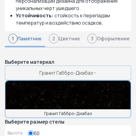
персонализации дизайна для отображения
уникальных черт ушедшего.
Устойчивость:
стойкость к перепадам
температур и воздействию осадков.
Памятник
Цветник
Оформление
1
2
3
Выберите материал
Гранит Габбро-Диабаз
Гранит Габбро-Диабаз
Выберите размер стелы
Высота
60