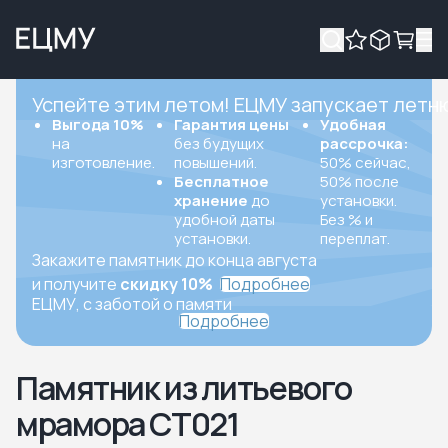
Успейте этим летом! ЕЦМУ запускает летн
Выгода 10%
Гарантия цены
Удобная
на
без будущих
рассрочка:
изготовление.
повышений.
50% сейчас,
Бесплатное
50% после
хранение
до
установки.
удобной даты
Без % и
установки.
переплат.
Закажите памятник до конца августа
и получите
скидку 10%
Подробнее
ЕЦМУ, с заботой о памяти
Подробнее
Памятник из литьевого
мрамора СТ021