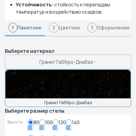
Устойчивость:
стойкость к перепадам
температур и воздействию осадков.
Памятник
Цветник
Оформление
1
2
3
Выберите материал
Гранит Габбро-Диабаз
Гранит Габбро-Диабаз
Выберите размер стелы
Высота
80
100
120
140