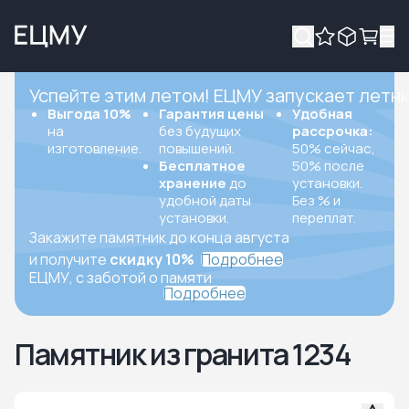
Успейте этим летом! ЕЦМУ запускает летн
Выгода 10%
Гарантия цены
Удобная
на
без будущих
рассрочка:
изготовление.
повышений.
50% сейчас,
Бесплатное
50% после
хранение
до
установки.
удобной даты
Без % и
установки.
переплат.
Закажите памятник до конца августа
и получите
скидку 10%
Подробнее
ЕЦМУ, с заботой о памяти
Подробнее
Памятник из гранита 1234