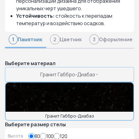
персонализации дизайна для отображения
уникальных черт ушедшего.
Устойчивость:
стойкость к перепадам
температур и воздействию осадков.
Памятник
Цветник
Оформление
1
2
3
Выберите материал
Гранит Габбро-Диабаз
Гранит Габбро-Диабаз
Выберите размер стелы
Высота
80
100
120