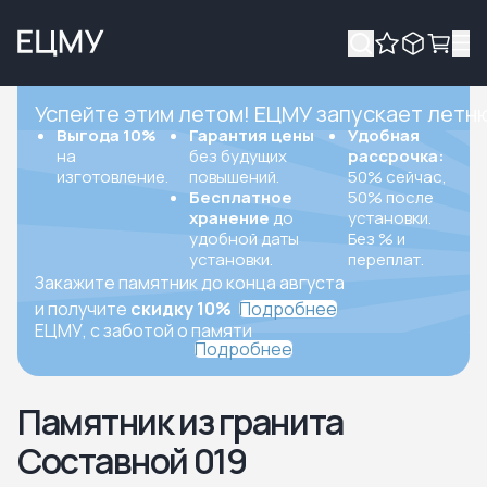
Успейте этим летом! ЕЦМУ запускает летн
Выгода 10%
Гарантия цены
Удобная
на
без будущих
рассрочка:
изготовление.
повышений.
50% сейчас,
Бесплатное
50% после
хранение
до
установки.
удобной даты
Без % и
установки.
переплат.
Закажите памятник до конца августа
и получите
скидку 10%
Подробнее
ЕЦМУ, с заботой о памяти
Подробнее
Памятник из гранита
Составной 019