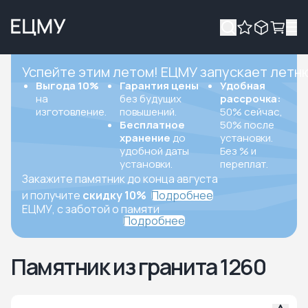
Успейте этим летом! ЕЦМУ запускает летн
Выгода 10%
Гарантия цены
Удобная
на
без будущих
рассрочка:
изготовление.
повышений.
50% сейчас,
Бесплатное
50% после
хранение
до
установки.
удобной даты
Без % и
установки.
переплат.
Закажите памятник до конца августа
и получите
скидку 10%
Подробнее
ЕЦМУ, с заботой о памяти
Подробнее
Памятник из гранита 1260