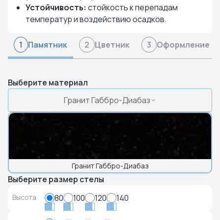
Устойчивость:
стойкость к перепадам
температур и воздействию осадков.
Памятник
Цветник
Оформление
1
2
3
Выберите материал
Гранит Габбро-Диабаз
Гранит Габбро-Диабаз
Выберите размер стелы
Высота
80
100
120
140