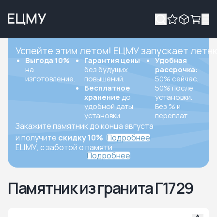
Успейте этим летом! ЕЦМУ запускает летн
Выгода 10%
Гарантия цены
Удобная
на
без будущих
рассрочка:
изготовление.
повышений.
50% сейчас,
Бесплатное
50% после
хранение
до
установки.
удобной даты
Без % и
установки.
переплат.
Закажите памятник до конца августа
и получите
скидку 10%
Подробнее
ЕЦМУ, с заботой о памяти
Подробнее
Памятник из гранита Г1729