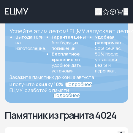
Успейте этим летом! ЕЦМУ запускает летн
Выгода 10%
Гарантия цены
Удобная
на
без будущих
рассрочка:
изготовление.
повышений.
50% сейчас,
Бесплатное
50% после
хранение
до
установки.
удобной даты
Без % и
установки.
переплат.
Закажите памятник до конца августа
и получите
скидку 10%
Подробнее
ЕЦМУ, с заботой о памяти
Подробнее
Памятник из гранита 4024