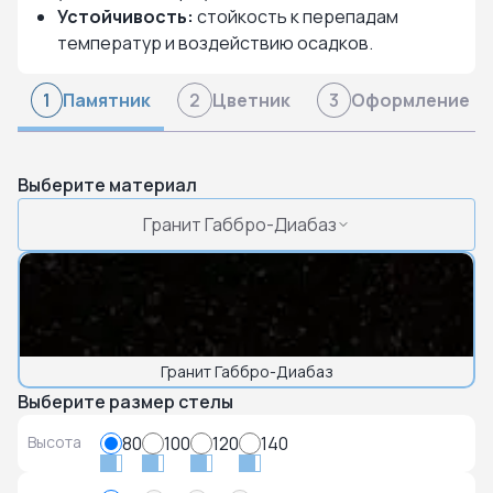
Устойчивость:
стойкость к перепадам
температур и воздействию осадков.
Памятник
Цветник
Оформление
1
2
3
Выберите материал
Гранит Габбро-Диабаз
Гранит Габбро-Диабаз
Выберите размер стелы
Высота
80
100
120
140