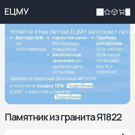
Успейте этим летом! ЕЦМУ запускает летн
Выгода 10%
Гарантия цены
Удобная
на
без будущих
рассрочка:
изготовление.
повышений.
50% сейчас,
Бесплатное
50% после
хранение
до
установки.
удобной даты
Без % и
установки.
переплат.
Закажите памятник до конца августа
и получите
скидку 10%
Подробнее
ЕЦМУ, с заботой о памяти
Подробнее
Памятник из гранита Я1822