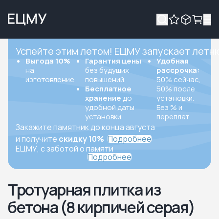
Успейте этим летом! ЕЦМУ запускает летн
Выгода 10%
Гарантия цены
Удобная
на
без будущих
рассрочка:
изготовление.
повышений.
50% сейчас,
Бесплатное
50% после
хранение
до
установки.
удобной даты
Без % и
установки.
переплат.
Закажите памятник до конца августа
и получите
скидку 10%
Подробнее
ЕЦМУ, с заботой о памяти
Подробнее
Тротуарная плитка из
бетона (8 кирпичей серая)