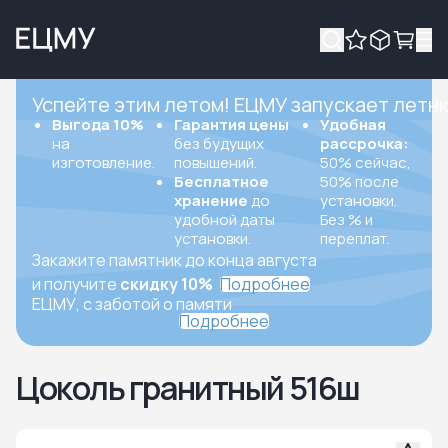
Успейте этим летом! ЕЦМУ запускает летн
Выгода 10%
Гарантия цены
Удобная
на
без будущих
рассрочка:
изготовление.
повышений.
50% сейчас,
Бесплатное
50% после
хранение
до
установки.
удобной даты
Без % и
установки.
переплат.
Закажите памятник до конца августа
и получите
скидку 10%
Подробнее
ЕЦМУ, с заботой о памяти
Подробнее
Цоколь гранитный 516ш