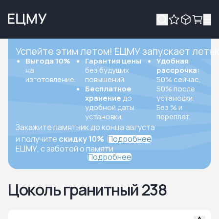
Успейте этим летом! ЕЦМУ запускает летн
Выгода 10%
Гарантия цены
Удобная
на
без будущих
рассрочка:
изготовление.
повышений.
50% сейчас,
Бесплатное
50% после
хранение
до
установки.
удобной даты
Без % и
установки.
переплат.
Закажите памятник до конца августа
и получите
скидку 10%
Подробнее
ЕЦМУ, с заботой о памяти
Подробнее
Цоколь гранитный 238