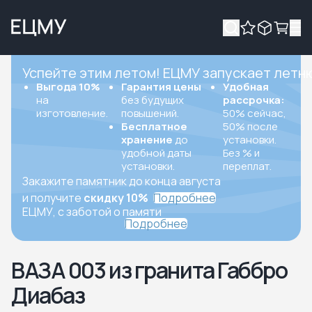
Успейте этим летом! ЕЦМУ запускает летн
Выгода 10%
Гарантия цены
Удобная
на
без будущих
рассрочка:
изготовление.
повышений.
50% сейчас,
Бесплатное
50% после
хранение
до
установки.
удобной даты
Без % и
установки.
переплат.
Закажите памятник до конца августа
и получите
скидку 10%
Подробнее
ЕЦМУ, с заботой о памяти
Подробнее
ВАЗА 003 из гранита Габбро
Диабаз